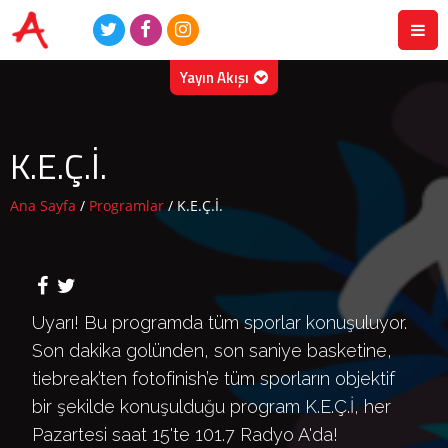
Yayın Akışı
09.08.2026
- Pazar
08:00-23:59
Radyo A Liste
K.E.Ç.İ.
Ana Sayfa
/
Programlar
/
K.E.Ç.İ.
Uyarı! Bu programda tüm sporlar konuşuluyor.
Son dakika golünden, son saniye basketine,
tiebreak’ten fotofinish’e tüm sporların objektif
bir şekilde konuşulduğu program K.E.Ç.İ, her
Pazartesi saat 15'te 101.7 Radyo A'da!