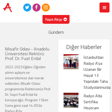
Yayın Akışı
09.08.2026
- Pazar
Gündem
08:00-23:59
Radyo A Liste
Diğer Haberler
Misafir Odası - Anadolu
Üniversitesi Rektörü
İstanbul’dan
Prof. Dr. Fuat Erdal
Radyo A’ya
2022-2023 Eğitim-Öğretim
Uzanan Bir
yılının açılışını ve
Hayal 13
üniversitemize dair merak
Yaşındaki Taha
edilenleri, Misafir Odası
Stüdyolarımızda
programında Rektörümüz Prof.
Dr. Sayın Fuat Erdal ile
Radyo A’da
konuşacağız. Program 7 Ekim
Sertifika
Cuma günü saat 14.30’da
Heyecanı
Radyo A’da.