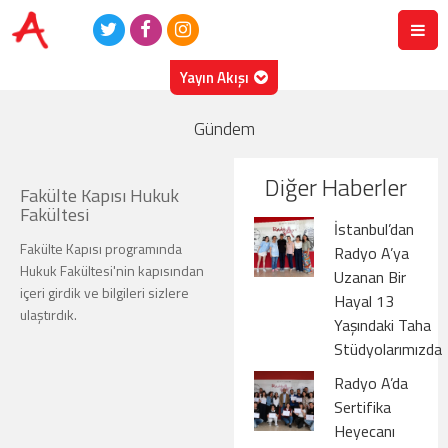
Yayın Akışı
08.08.2026
- Cumartesi
Gündem
08:00-23:00
Radyo A Liste
23:00-23:59
Disc - On Set
Yağız Ada Tekin
Diğer Haberler
Fakülte Kapısı Hukuk
Fakültesi
İstanbul’dan
Fakülte Kapısı programında
Radyo A’ya
Hukuk Fakültesi'nin kapısından
Uzanan Bir
içeri girdik ve bilgileri sizlere
Hayal 13
ulaştırdık.
Yaşındaki Taha
Stüdyolarımızda
Radyo A’da
Sertifika
Heyecanı