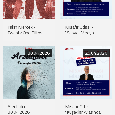
Yakın Mercek -
Misafir Odası -
Twenty One Piltos
"Sosyal Medya
Kulübü Smit Summıt
Etkinliği”
30.04.2026
29.04.2026
Arzuhalci -
Misafir Odası -
30.04.2026
"Kuşaklar Arasında