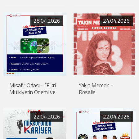
Köprü Kurmak: Yaşlılık
ve Değişen İlişkiler"
28.04.2026
24.04.2026
Misafir Odası - “Fikri
Yakın Mercek -
Mülkiyetin Önemi ve
Rosalia
Gelişimi”
22.04.2026
22.04.2026