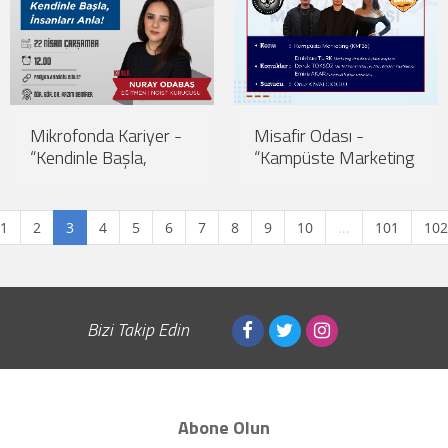
Mikrofonda Kariyer -
Misafir Odası -
“Kendinle Başla,
“Kampüste Marketing
İnsanları Anla”
(KM’26)”
1
2
3
4
5
6
7
8
9
10
...
101
102
Bizi Takip Edin
Abone Olun