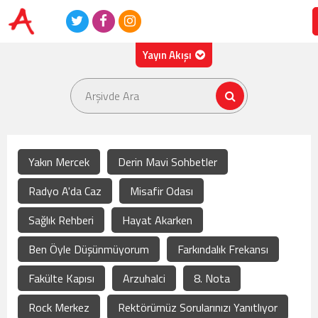
Yayın Akışı
08.08.2026
- Cumartesi
08:00-23:00
Radyo A Liste
23:00-23:59
Disc - On Set
Yağız Ada Tekin
Yakın Mercek
Derin Mavi Sohbetler
Radyo A'da Caz
Misafir Odası
Sağlık Rehberi
Hayat Akarken
Ben Öyle Düşünmüyorum
Farkındalık Frekansı
Fakülte Kapısı
Arzuhalci
8. Nota
Rock Merkez
Rektörümüz Sorularınızı Yanıtlıyor